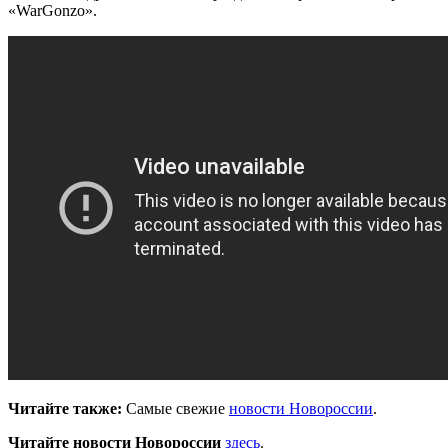
«WarGonzo».
Читайте также:
Самые свежие
новости Новороссии
.
Читайте новости Новороссии
здесь
.