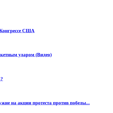
 Конгрессе США
кетным ударом (Видео)
а?
жие на акции протеста против победы...