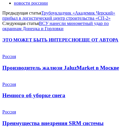
новости россиии
Предыдущая статья
Трубоукладчик «Академик Черский»
прибыл в логистический центр строительства «СП-2»
Следующая статья
ВСУ нанесли минометный удар по
окраинам Донецка и Горловки
ЭТО МОЖЕТ БЫТЬ ИНТЕРЕСНО
ЕЩЕ ОТ АВТОРА
Россия
Производитель жалюзи JaluzMarket в Москве
Россия
Немного об уборке снега
Россия
Преимущества внедрения SRM системы