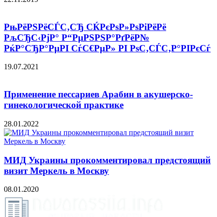
РњРёРЅРёСЃС‚СЂ СЌРєРѕР»РѕРіРёРё
РљСЂС‹РјР° Р“РµРЅРЅР°РґРёР№
РќР°СЂР°РµРІ СѓС€РµР» РІ РѕС‚СЃС‚Р°РІРєСѓ
19.07.2021
Применение пессариев Арабин в акушерско-
гинекологической практике
28.01.2022
МИД Украины прокомментировал предстоящий
визит Меркель в Москву
08.01.2020