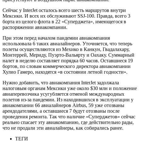
Сейчас у InterJet осталось всего шесть маршрутов внутри
Мексики. И всех их обслуживают SSJ-100. Правда, всего 3
борта из целого флота в 22 «Суперджета», имеющегося в
распоряжении авиакомпании.
При этом перед началом пандемии авиакомпания
использовала 6 таких авиалайнеров. Уточняется, что теперь
полеты осуществляются из Мехико в Канкун, Гвадалахару,
Монтеррей, Мериду, Пуэрто-Вальярту и Оахаку. Суммарный
налет в неделю составляет порядка 60 часов. Оставшиеся 19
бортов, по словам коммерческого директора авиакомпании
Хулио Гамеро, находятся «в состоянии летной годности».
Нужно добавить, что авиакомпания InterJet задолжала
налоговым органам Мексики уже около $30 млн и положение
авиаперевозчика усугубляется отменой международных
полетов из-за пандемии. Из находившихся в эксплуатации у
авиакомпании 66 авиалайнеров Airbus, 59 уже отозваны
арендодателями, а оставшиеся 7 будут отозваны после
проведения ремонта. Так что наличие «Суперджетов» сейчас
реально спасает эту авиакомпанию, где действительно рады,
что не продали эти авиалайнеры, как собирались ранее.
ТЕГИ