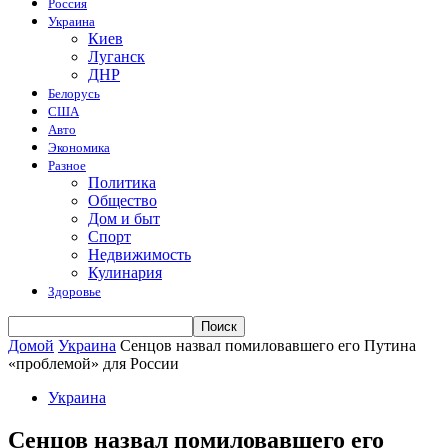
Россия
Украина
Киев
Луганск
ДНР
Белорусь
США
Авто
Экономика
Разное
Политика
Общество
Дом и быт
Спорт
Недвижимость
Кулинария
Здоровье
Домой
Украина
Сенцов назвал помиловавшего его Путина
«проблемой» для России
Украина
Сенцов назвал помиловавшего его