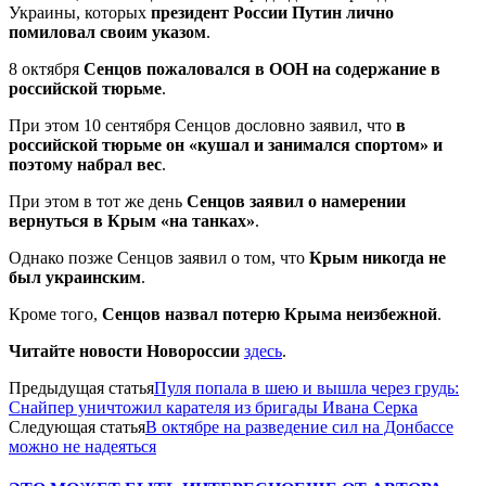
Украины, которых
президент России Путин лично
помиловал своим указом
.
8 октября
Сенцов пожаловался в ООН на содержание в
российской тюрьме
.
При этом 10 сентября Сенцов дословно заявил, что
в
российской тюрьме он «кушал и занимался спортом» и
поэтому набрал вес
.
При этом в тот же день
Сенцов заявил о намерении
вернуться в Крым «на танках»
.
Однако позже Сенцов заявил о том, что
Крым никогда не
был украинским
.
Кроме того,
Сенцов назвал потерю Крыма неизбежной
.
Читайте новости Новороссии
здесь
.
Предыдущая статья
Пуля попала в шею и вышла через грудь:
Снайпер уничтожил карателя из бригады Ивана Серка
Следующая статья
В октябре на разведение сил на Донбассе
можно не надеяться