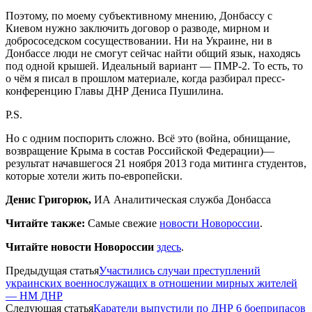
Поэтому, по моему субъективному мнению, Донбассу с
Киевом нужно заключить договор о разводе, мирном и
добрососедском сосуществовании. Ни на Украине, ни в
Донбассе люди не смогут сейчас найти общий язык, находясь
под одной крышей. Идеальный вариант — ПМР-2. То есть, то
о чём я писал в прошлом материале, когда разбирал пресс-
конференцию Главы ДНР Дениса Пушилина.
P.S.
Но с одним поспорить сложно. Всё это (война, обнищание,
возвращение Крыма в состав Российской Федерации)—
результат начавшегося 21 ноября 2013 года митинга студентов,
которые хотели жить по-европейски.
Денис Григорюк,
ИА Аналитическая служба Донбасса
Читайте также:
Самые свежие
новости Новороссии
.
Читайте новости Новороссии
здесь
.
Предыдущая статья
Участились случаи преступлений
украинских военнослужащих в отношении мирных жителей
— НМ ДНР
Следующая статья
Каратели выпустили по ДНР 6 боеприпасов