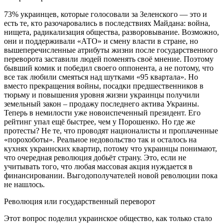
73% украинцев, которые голосовали за Зеленского — это и
есть те, кто разочаровались в последствиях Майдана: война,
нищета, радикализация общества, разворовывание. Возможно,
они и поддерживали «АТО» и смену власти в стране, но
вышеперечисленные атрибуты жизни после государственного
переворота заставили людей поменять своё мнение. Поэтому
бывший комик и победил своего оппонента, а не потому, что
все так любили смеяться над шутками «95 квартала». Но
вместо прекращения войны, посадки предшественников в
тюрьму и повышения уровня жизни украинцы получили
земельный закон – продажу последнего актива Украины.
Теперь в немилости уже новоиспеченный президент. Его
рейтинг упал ещё быстрее, чем у Порошенко. Но где же
протесты? Не те, что проводят националисты и проплаченные
«порохоботы». Реальное недовольство так и осталось на
кухнях украинских квартир, потому что украинцы понимают,
что очередная революция добьёт страну. Это, если не
учитывать того, что любая массовая акция нуждается в
финансировании. Выгодополучателей новой революции пока
не нашлось.
Революция или государственный переворот
Этот вопрос поделил украинское общество, как только стало