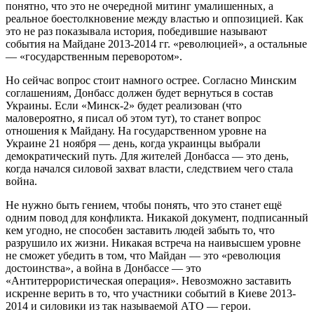
понятно, что это не очередной митинг умалишенных, а
реальное боестолкновение между властью и оппозицией. Как
это не раз показывала история, победившие называют
события на Майдане 2013-2014 гг. «революцией», а остальные
— «государственным переворотом».
Но сейчас вопрос стоит намного острее. Согласно Минским
соглашениям, Донбасс должен будет вернуться в состав
Украины. Если «Минск-2» будет реализован (что
маловероятно, я писал об этом тут), то станет вопрос
отношения к Майдану. На государственном уровне на
Украине 21 ноября — день, когда украинцы выбрали
демократический путь. Для жителей Донбасса — это день,
когда начался силовой захват власти, следствием чего стала
война.
Не нужно быть гением, чтобы понять, что это станет ещё
одним повод для конфликта. Никакой документ, подписанный
кем угодно, не способен заставить людей забыть то, что
разрушило их жизни. Никакая встреча на наивысшем уровне
не сможет убедить в том, что Майдан — это «революция
достоинства», а война в Донбассе — это
«Антитеррористическая операция». Невозможно заставить
искренне верить в то, что участники событий в Киеве 2013-
2014 и силовики из так называемой АТО — герои.