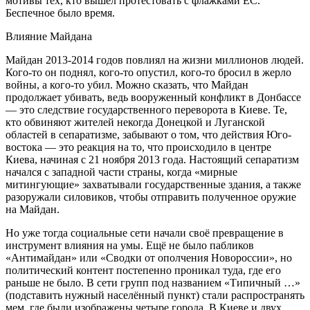
мотивы тех, кто вышел протестовать с флажками ЕС.
Беспечное было время.
Влияние Майдана
Майдан 2013-2014 годов повлиял на жизни миллионов людей.
Кого-то он поднял, кого-то опустил, кого-то бросил в жерло
войны, а кого-то убил. Можно сказать, что Майдан
продолжает убивать, ведь вооруженный конфликт в Донбассе
— это следствие государственного переворота в Киеве. Те,
кто обвиняют жителей некогда Донецкой и Луганской
областей в сепаратизме, забывают о том, что действия Юго-
востока — это реакция на то, что происходило в центре
Киева, начиная с 21 ноября 2013 года. Настоящий сепаратизм
начался с западной части страны, когда «мирные
митингующие» захватывали государственные здания, а также
разоружали силовиков, чтобы отправить полученное оружие
на Майдан.
Но уже тогда социальные сети начали своё превращение в
инструмент влияния на умы. Ещё не было пабликов
«Антимайдан» или «Сводки от ополчения Новороссии», но
политический контент постепенно проникал туда, где его
раньше не было. В сети групп под названием «Типичный …»
(подставить нужный населённый пункт) стали распространять
мем, где были изображены четыре города. В Киеве и двух