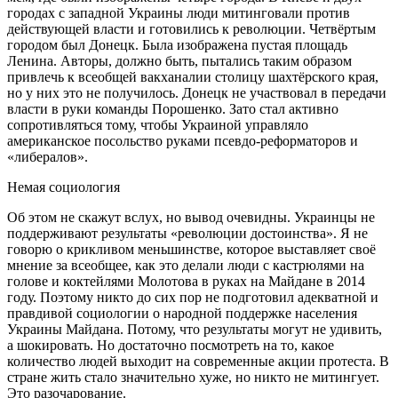
городах с западной Украины люди митинговали против
действующей власти и готовились к революции. Четвёртым
городом был Донецк. Была изображена пустая площадь
Ленина. Авторы, должно быть, пытались таким образом
привлечь к всеобщей вакханалии столицу шахтёрского края,
но у них это не получилось. Донецк не участвовал в передачи
власти в руки команды Порошенко. Зато стал активно
сопротивляться тому, чтобы Украиной управляло
американское посольство руками псевдо-реформаторов и
«либералов».
Немая социология
Об этом не скажут вслух, но вывод очевидны. Украинцы не
поддерживают результаты «революции достоинства». Я не
говорю о крикливом меньшинстве, которое выставляет своё
мнение за всеобщее, как это делали люди с кастрюлями на
голове и коктейлями Молотова в руках на Майдане в 2014
году. Поэтому никто до сих пор не подготовил адекватной и
правдивой социологии о народной поддержке населения
Украины Майдана. Потому, что результаты могут не удивить,
а шокировать. Но достаточно посмотреть на то, какое
количество людей выходит на современные акции протеста. В
стране жить стало значительно хуже, но никто не митингует.
Это разочарование.