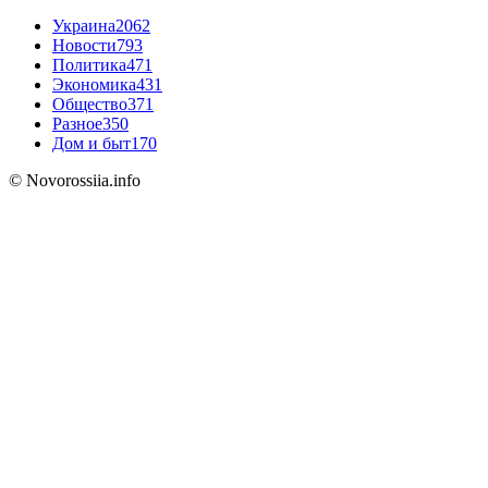
Украина
2062
Новости
793
Политика
471
Экономика
431
Общество
371
Разное
350
Дом и быт
170
© Novorossiia.info