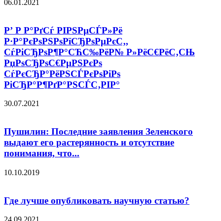
06.01.2021
Р’ Р Р°РґСѓ РІРЅРµСЃР»Рё
Р·Р°РєРѕРЅРѕРїСЂРѕРµРєС‚,
СѓРіСЂРѕР¶Р°СЋС‰РёР№ Р»РёС€РёС‚СЊ
РџРѕСЂРѕС€РµРЅРєРѕ
СѓРєСЂР°РёРЅСЃРєРѕРіРѕ
РіСЂР°Р¶РґР°РЅСЃС‚РІР°
30.07.2021
Пушилин: Последние заявления Зеленского
выдают его растерянность и отсутствие
понимания, что...
10.10.2019
Где лучше опубликовать научную статью?
24.09.2021