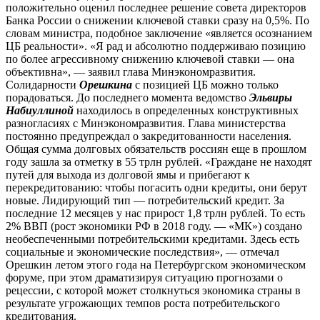
положительно оценил последнее решение совета директоров
Банка России о снижении ключевой ставки сразу на 0,5%. По
словам министра, подобное заключение «является осознанием
ЦБ реальности». «Я рад и абсолютно поддерживаю позицию
по более агрессивному снижению ключевой ставки — она
объективна», — заявил глава Минэкономразвития.
Солидарности
Орешкина
с позицией ЦБ можно только
порадоваться. До последнего момента ведомство
Эльвиры
Набиуллиной
находилось в определенных конструктивных
разногласиях с Минэкономразвития. Глава министерства
постоянно предупреждал о закредитованности населения.
Общая сумма долговых обязательств россиян еще в прошлом
году зашла за отметку в 55 трлн рублей. «Граждане не находят
путей для выхода из долговой ямы и прибегают к
перекредитованию: чтобы погасить одни кредиты, они берут
новые. Лидирующий тип — потребительский кредит. За
последние 12 месяцев у нас прирост 1,8 трлн рублей. То есть
2% ВВП (рост экономики РФ в 2018 году. — «МК») создано
необеспеченными потребительскими кредитами. Здесь есть
социальные и экономические последствия», — отмечал
Орешкин летом этого года на Петербургском экономическом
форуме, при этом драматизируя ситуацию прогнозами о
рецессии, с которой может столкнуться экономика страны в
результате угрожающих темпов роста потребительского
кредитования.