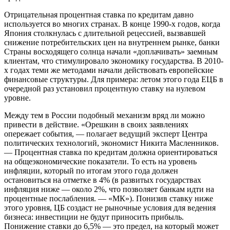
Отрицательная процентная ставка по кредитам давно
используется во многих странах. В конце 1990-х годов, когда
Япония столкнулась с длительной рецессией, вызвавшей
снижение потребительских цен на внутреннем рынке, банки
Страны восходящего солнца начали «доплачивать» заемным
клиентам, что стимулировало экономику государства. В 2010-
х годах теми же методами начали действовать европейские
финансовые структуры. Для примера: летом этого года ЕЦБ в
очередной раз установил процентную ставку на нулевом
уровне.
Между тем в России подобный механизм вряд ли можно
привести в действие. «Орешкин в своих заявлениях
опережает события, — полагает ведущий эксперт Центра
политических технологий, экономист Никита Масленников.
— Процентная ставка по кредитам должна ориентироваться
на общеэкономические показатели. То есть на уровень
инфляции, который по итогам этого года должен
остановиться на отметке в 4% (в развитых государствах
инфляция ниже — около 2%, что позволяет банкам идти на
процентные послабления. — «МК»). Понизив ставку ниже
этого уровня, ЦБ создаст не рыночные условия для ведения
бизнеса: инвестиции не будут приносить прибыль.
Понижение ставки до 6,5% — это предел, на который может