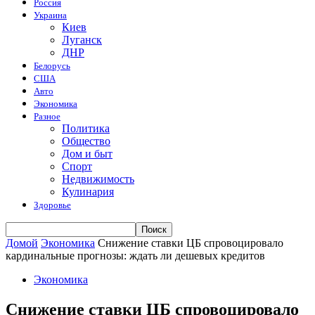
Россия
Украина
Киев
Луганск
ДНР
Белорусь
США
Авто
Экономика
Разное
Политика
Общество
Дом и быт
Спорт
Недвижимость
Кулинария
Здоровье
Домой
Экономика
Снижение ставки ЦБ спровоцировало
кардинальные прогнозы: ждать ли дешевых кредитов
Экономика
Снижение ставки ЦБ спровоцировало