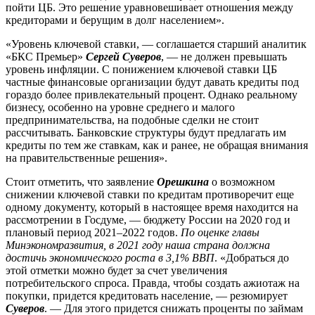
пойти ЦБ. Это решение уравновешивает отношения между
кредиторами и берущим в долг населением».
«Уровень ключевой ставки, — соглашается старший аналитик
«БКС Премьер»
Сергей Суверов
, — не должен превышать
уровень инфляции. С понижением ключевой ставки ЦБ
частные финансовые организации будут давать кредиты под
гораздо более привлекательный процент. Однако реальному
бизнесу, особенно на уровне среднего и малого
предпринимательства, на подобные сделки не стоит
рассчитывать. Банковские структуры будут предлагать им
кредиты по тем же ставкам, как и ранее, не обращая внимания
на правительственные решения».
Стоит отметить, что заявление
Орешкина
о возможном
снижении ключевой ставки по кредитам противоречит еще
одному документу, который в настоящее время находится на
рассмотрении в Госдуме, — бюджету России на 2020 год и
плановый период 2021–2022 годов.
По оценке главы
Минэкономразвития, в 2021 году наша страна должна
достичь экономического роста в 3,1% ВВП
. «Добраться до
этой отметки можно будет за счет увеличения
потребительского спроса. Правда, чтобы создать ажиотаж на
покупки, придется кредитовать население, — резюмирует
Суверов
. — Для этого придется снижать проценты по займам