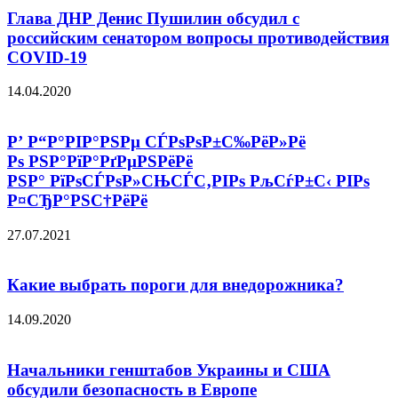
Глава ДНР Денис Пушилин обсудил с
российским сенатором вопросы противодействия
COVID-19
14.04.2020
Р’ Р“Р°РІР°РЅРµ СЃРѕРѕР±С‰РёР»Рё
Рѕ РЅР°РїР°РґРµРЅРёРё
РЅР° РїРѕСЃРѕР»СЊСЃС‚РІРѕ РљСѓР±С‹ РІРѕ
Р¤СЂР°РЅС†РёРё
27.07.2021
Какие выбрать пороги для внедорожника?
14.09.2020
Начальники генштабов Украины и США
обсудили безопасность в Европе