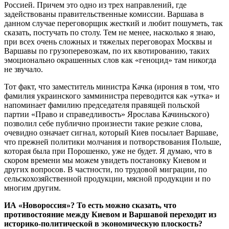
Россией. Причем это одно из трех направлений, где
задействованы правительственные комиссии. Варшава в
данном случае переговорщик жесткий и любит пошуметь, так
сказать, постучать по столу. Тем не менее, насколько я знаю,
при всех очень сложных и тяжелых переговорах Москвы и
Варшавы по грузоперевозкам, по их квотированию, таких
эмоционально окрашенных слов как «геноцид» там никогда
не звучало.
Тот факт, что заместитель министра Качка (ирония в том, что
фамилия украинского замминистра переводится как «утка» и
напоминает фамилию председателя правящей польской
партии «Право и справедливость» Ярослава Качиньского)
позволил себе публично произнести такие резкие слова,
очевидно означает сигнал, который Киев посылает Варшаве,
что прежней политики молчания и потворствования Польше,
которая была при Порошенко, уже не будет. Я думаю, что в
скором времени мы можем увидеть постановку Киевом и
других вопросов. В частности, по трудовой миграции, по
сельскохозяйственной продукции, мясной продукции и по
многим другим.
ИА «Новороссия»? То есть можно сказать, что
противостояние между Киевом и Варшавой переходит из
историко-политической в экономическую плоскость?