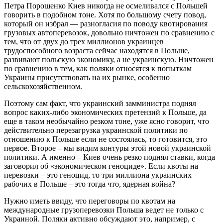
Петра Порошенко Киев никогда не осмеливался с Польшей
говорить в подобном тоне. Хотя по большому счету повод,
который он избрал — разногласия по поводу квотирования
грузовых автоперевозок, довольно ничтожен по сравнению с
тем, что от двух до трех миллионов украинцев
трудоспособного возраста сейчас находятся в Польше,
развивают польскую экономику, а не украинскую. Ничтожен
по сравнению в тем, как поляки относятся к попыткам
Украины присутствовать на их рынке, особенно
сельскохозяйственном.
Поэтому сам факт, что украинский замминистра поднял
вопрос каких-либо экономических претензий к Польше, да
еще в таком необычайно резком тоне, уже ясно говорит, что
действительно перезагрузка украинской политики по
отношению к Польше если не состоялась, то готовится, это
первое. Второе – мы видим контуры этой новой украинской
политики. А именно – Киев очень резко поднял ставки, когда
заговорил об «экономическом геноциде». Если квоты на
перевозки – это геноцид, то три миллиона украинских
рабочих в Польше – это тогда что, ядерная война?
Нужно иметь ввиду, что переговоры по квотам на
международные грузоперевозки Польша ведет не только с
Украиной. Поляки активно обсуждают это, например, с