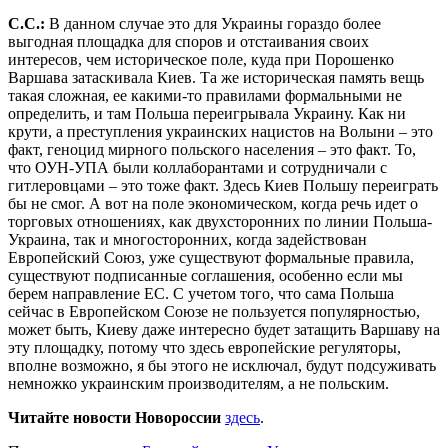
С.С.:
В данном случае это для Украины гораздо более
выгодная площадка для споров и отстаивания своих
интересов, чем историческое поле, куда при Порошенко
Варшава затаскивала Киев. Та же историческая память вещь
такая сложная, ее какими-то правилами формальными не
определить, и там Польша переигрывала Украину. Как ни
крути, а преступления украинских нацистов на Волыни – это
факт, геноцид мирного польского населения – это факт. То,
что ОУН-УПА были коллаборантами и сотрудничали с
гитлеровцами – это тоже факт. Здесь Киев Польшу переиграть
бы не смог. А вот на поле экономическом, когда речь идет о
торговых отношениях, как двухсторонних по линии Польша-
Украина, так и многосторонних, когда задействован
Европейский Союз, уже существуют формальные правила,
существуют подписанные соглашения, особенно если мы
берем направление ЕС. С учетом того, что сама Польша
сейчас в Европейском Союзе не пользуется популярностью,
может быть, Киеву даже интересно будет затащить Варшаву на
эту площадку, потому что здесь европейские регуляторы,
вполне возможно, я бы этого не исключал, будут подсуживать
немножко украинским производителям, а не польским.
Читайте новости Новороссии
здесь
.