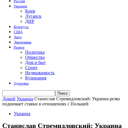
Россия
Украина
Киев
Луганск
ДНР
Белорусь
США
Авто
Экономика
Разное
Политика
Общество
Дом и быт
Спорт
Недвижимость
Кулинария
Здоровье
Домой
Украина
Станислав Стремидловский: Украина резко
поднимает ставки в отношениях с Польшей
Украина
Станислав Стремидловский: Украина