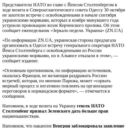
Представители НАТО во главе с Йенсом Столтенбергом в
ходе визита в Североатлантического совета Одессу 30 октября
не захотели встречи с освобожденными в начале сентября
украинскими моряками, которых в ноябре минувшего года
устроили провокацию возле Керченского пролива.
Об этом
сообщает еженедельник «Зеркало недели. Украина» (ZN.UA)
«По информации ZN.UA, украинская сторона предлагала
организовать в Одессе встречу генерального секретаря НАТО
Йенса Столтенберга с освобожденными из России
украинскими моряками, но в Альянсе отказали в этом», —
сообщает издание.
«Основным противником, по информации источников,
оказалась Франция, не желающая раздражать Россию
встречей, которая, по мнению Парижа, может «сорвать
мирный процесс и негативно повлиять на организацию
переговоров в нормандском формате», — отмечается в
сообщении.
Напомним, в ходе визита на Украину
генсек НАТО
Столтенбенг призвал Зеленского дать больше прав
нацменьшинствам.
Напомним, что накануне
Венгрия заблокировала заявление