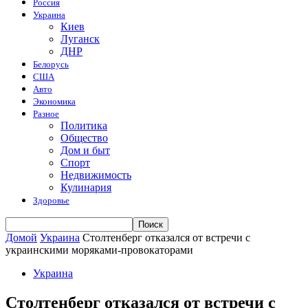
Россия
Украина
Киев
Луганск
ДНР
Белорусь
США
Авто
Экономика
Разное
Политика
Общество
Дом и быт
Спорт
Недвижимость
Кулинария
Здоровье
Домой
Украина
Столтенберг отказался от встречи с
украинскими моряками-провокаторами
Украина
Столтенберг отказался от встречи с