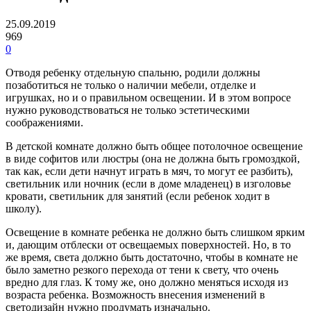
25.09.2019
969
0
Отводя ребенку отдельную спальню, родили должны
позаботиться не только о наличии мебели, отделке и
игрушках, но и о правильном освещении. И в этом вопросе
нужно руководствоваться не только эстетическими
соображениями.
В детской комнате должно быть общее потолочное освещение
в виде софитов или люстры (она не должна быть громоздкой,
так как, если дети начнут играть в мяч, то могут ее разбить),
светильник или ночник (если в доме младенец) в изголовье
кровати, светильник для занятий (если ребенок ходит в
школу).
Освещение в комнате ребенка не должно быть слишком ярким
и, дающим отблески от освещаемых поверхностей. Но, в то
же время, света должно быть достаточно, чтобы в комнате не
было заметно резкого перехода от тени к свету, что очень
вредно для глаз. К тому же, оно должно меняться исходя из
возраста ребенка. Возможность внесения изменений в
светодизайн нужно продумать изначально.