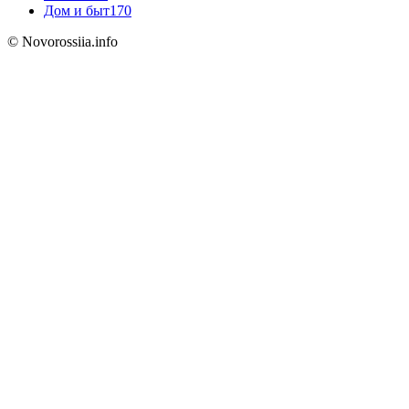
Дом и быт
170
© Novorossiia.info