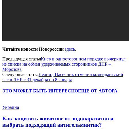
Читайте новости Новороссии
здесь
.
Предыдущая статья
Киев в одностороннем порядке вычеркнул
из списка на обмен удерживаемых сторонников ДНР –
Морозова
Следующая статья
Леонид Пасечник отменил комендантский
час в ЛНР с 31 декабря по 8 января
ЭТО МОЖЕТ БЫТЬ ИНТЕРЕСНО
ЕЩЕ ОТ АВТОРА
Украина
Как защитить животное от эндопаразитов и
выбрать подходящий антигельминтик?