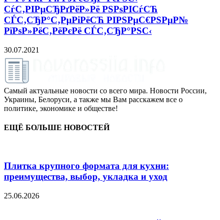
СѓС‚РІРµСЂРґРёР»Рё РЅРѕРІСѓСЋ
СЃС‚СЂР°С‚РµРіРёСЋ РІРЅРµС€РЅРµР№
РїРѕР»РёС‚РёРєРё СЃС‚СЂР°РЅС‹
30.07.2021
Самый актуальные новости со всего мира. Новости России,
Украины, Белоруси, а также мы Вам расскажем все о
политике, экономике и обществе!
ЕЩЁ БОЛЬШЕ НОВОСТЕЙ
Плитка крупного формата для кухни:
преимущества, выбор, укладка и уход
25.06.2026