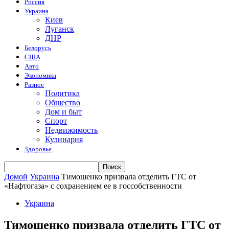
Россия
Украина
Киев
Луганск
ДНР
Белорусь
США
Авто
Экономика
Разное
Политика
Общество
Дом и быт
Спорт
Недвижимость
Кулинария
Здоровье
Домой
Украина
Тимошенко призвала отделить ГТС от
«Нафтогаза» с сохранением ее в госсобственности
Украина
Тимошенко призвала отделить ГТС от