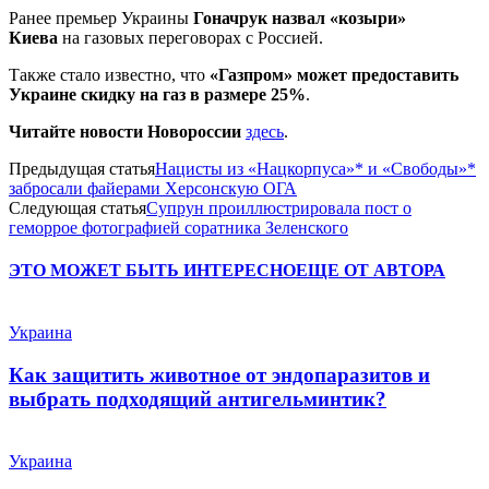
Ранее премьер Украины
Гоначрук назвал «козыри»
Киева
на газовых переговорах с Россией.
Также стало известно, что
«Газпром» может предоставить
Украине скидку на газ в размере 25%
.
Читайте новости Новороссии
здесь
.
Предыдущая статья
Нацисты из «Нацкорпуса»* и «Свободы»*
забросали файерами Херсонскую ОГА
Следующая статья
Супрун проиллюстрировала пост о
геморрое фотографией соратника Зеленского
ЭТО МОЖЕТ БЫТЬ ИНТЕРЕСНО
ЕЩЕ ОТ АВТОРА
Украина
Как защитить животное от эндопаразитов и
выбрать подходящий антигельминтик?
Украина