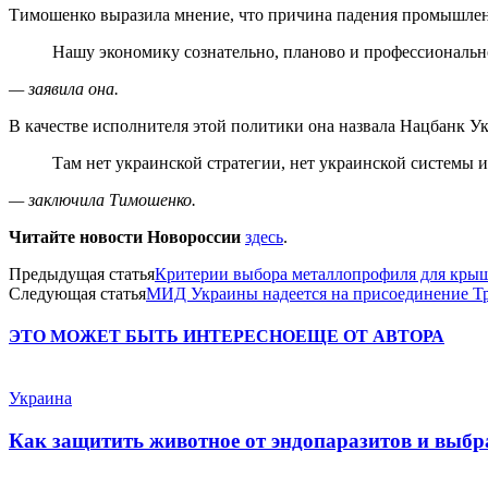
Тимошенко выразила мнение, что причина падения промышленн
Нашу экономику сознательно, планово и профессионально
— заявила она.
В качестве исполнителя этой политики она назвала Нацбанк У
Там нет украинской стратегии, нет украинской системы и
— заключила Тимошенко.
Читайте новости Новороссии
здесь
.
Предыдущая статья
Критерии выбора металлопрофиля для кры
Следующая статья
МИД Украины надеется на присоединение Тр
ЭТО МОЖЕТ БЫТЬ ИНТЕРЕСНО
ЕЩЕ ОТ АВТОРА
Украина
Как защитить животное от эндопаразитов и выб