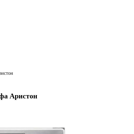
ристон
фа Аристон