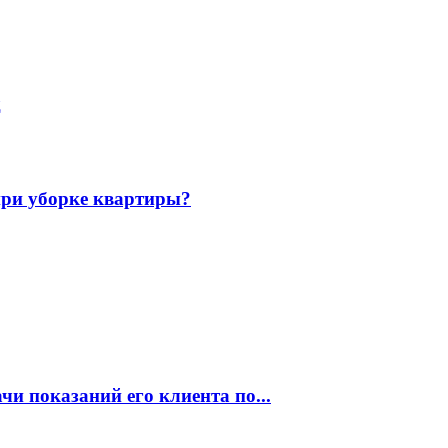
д
при уборке квартиры?
и показаний его клиента по...