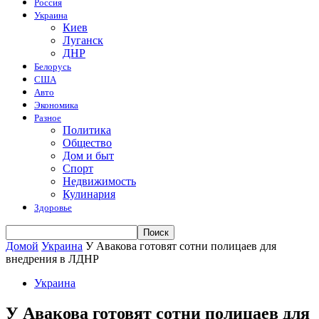
Россия
Украина
Киев
Луганск
ДНР
Белорусь
США
Авто
Экономика
Разное
Политика
Общество
Дом и быт
Спорт
Недвижимость
Кулинария
Здоровье
Домой
Украина
У Авакова готовят сотни полицаев для
внедрения в ЛДНР
Украина
У Авакова готовят сотни полицаев для