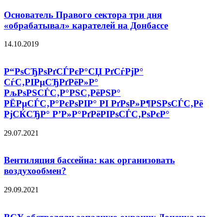
Основатель Правого сектора три дня
«обрабатывал» карателей на Донбассе
14.10.2019
Р“РѕСЂРѕРґСЃРєР°СЏ РґСѓРјР°
СѓС‚РІРµСЂРґРёР»Р°
РљРѕРЅСЃС‚Р°РЅС‚РёРЅР°
РЁРµСЃС‚Р°РєРѕРІР° РІ РґРѕР»Р¶РЅРѕСЃС‚Рё
РјСЌСЂР° Р’Р»Р°РґРёРІРѕСЃС‚РѕРєР°
29.07.2021
Вентиляция бассейна: как организовать
воздухообмен?
29.09.2021