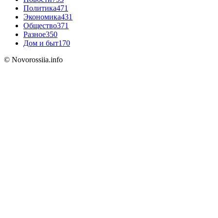
Политика
471
Экономика
431
Общество
371
Разное
350
Дом и быт
170
© Novorossiia.info