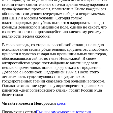
столиц некие сомнительные с точки зрения международного
права бумажные протоколы, правители в Киеве каждый раз
обставляют сии деяния очередным набором неприемлемых
для ЛДНР и Москвы условий. Сегодня только
власти народных республик пытаются парировать выпады
команды Зеленского в медийном поле, однако не секрет, что
их возможности по противодействию киевскому режиму в
реальности весьма скромны.
В свою очередь, со стороны российской столицы не видно
использования весьма убедительных аргументов, способных
привести в чувство камарилью провинциальных хипстеров,
обосновавшихся сейчас во главе Незалежной. В своем
антироссийском угаре постмайданные власти наделали
немало опрометчивых шагов, вроде отказа от продления
Договора с Российской Федерацией 1997 г. После этого
легитимность существующих ныне украинских
государственных границ оказалась под большим вопросом.
Однако затягивание курса на умиротворение зарвавшихся
клиентов «днепропетровского клана» грозит России куда
более тяжки
Читайте новости Новороссии
здесь
.
Предыдущая статья
Пьяный замкомроты выстрелил