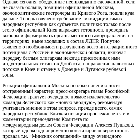
Однако сегодня, ободренные неоправданно сдержанной, если
не сказать больше, позицией официальной Москвы,
околополитические гастролеры из Кривого Рога, пошли куда
дальше. Теперь озвучено требование ликвидации самих
народных республик как субъектов политики: только после
этого официальный Киев выражает готовность проводить
выборы и формировать органы местного самоуправления на
территориях, ныне входящих в состав ЛДНР. Попутно
заявлено о необходимости разрушения всего интеграционного
потенциала с Россией в экономической области, включая
передачу беглым олигархам некогда присвоенных ими
индустриальных гигантов Донбасса, направление налоговых
потоков в Киев и отмену в Донецке и Луганске рублевой
зоны.
Реакция официальной Москвы по обыкновению носит
отстраненный характер: пресс-секретарь главы Российской
Федерации трактует очередное прямое издевательство
команды Зеленского как «новую вводную», рекомендуя
учитывать мнение в этом вопросе, прежде всего, самих
народных республик. Близкая позиция прослеживается и в
комментарии председателя Комитета по
международным делам Совета Федерации Алексея Пушкова,
который однако одновременно констатировал вероятность
провала т.н. «Минских соглашений» ввиду очевидного