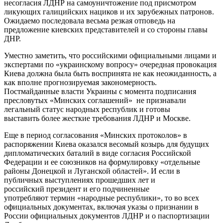
несогласия ЛДНР на самоуничтожение под присмотром
ликующих галицийских нациков и их зарубежных патронов.
Ожидаемо последовала весьма резкая отповедь на
предложение киевских представителей и со стороны главы
ДНР.
Уместно заметить, что российскими официальными лицами и
экспертами по «украинскому вопросу» очередная провокация
Киева должна была быть воспринята не как неожиданность, а
как вполне прогнозируемая закономерность.
Постмайданные власти Украины с момента подписания
пресловутых «Минских соглашений» не признавали
легальный статус народных республик и готовы
выставить более жесткие требования ЛДНР и Москве.
Еще в период согласования «Минских протоколов» в
распоряжении Киева оказался весомый козырь для будущих
дипломатических баталий в виде согласия Российской
Федерации и ее союзников на формулировку «отдельные
районы Донецкой и Луганской областей». И если в
публичных выступлениях прошедших лет и
российский президент и его подчиненные
употребляют термин «народные республики», то во всех
официальных документах, включая указы о признании в
России официальных документов ЛДНР и о паспортизации