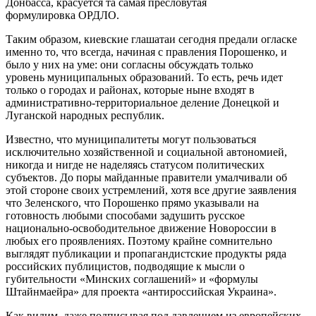
Донбасса, красуется та самая пресловутая
формулировка ОРДЛО.
Таким образом, киевские глашатаи сегодня предали огласке
именно то, что всегда, начиная с правления Порошенко, и
было у них на уме: они согласны обсуждать только
уровень муниципальных образований. То есть, речь идет
только о городах и районах, которые ныне входят в
административно-территориальное деление Донецкой и
Луганской народных республик.
Известно, что муниципалитеты могут пользоваться
исключительно хозяйственной и социальной автономией,
никогда и нигде не наделяясь статусом политических
субъектов. До поры майданные правители умалчивали об
этой стороне своих устремлений, хотя все другие заявления
что Зеленского, что Порошенко прямо указывали на
готовность любыми способами задушить русское
национально-освободительное движение Новороссии в
любых его проявлениях. Поэтому крайне сомнительно
выглядят публикации и пропагандистские продукты ряда
российских публицистов, подводящие к мысли о
губительности «Минских соглашений» и «формулы
Штайнмаейра» для проекта «антироссийская Украина».
Как видим, даже подписывая под давлением из европейских