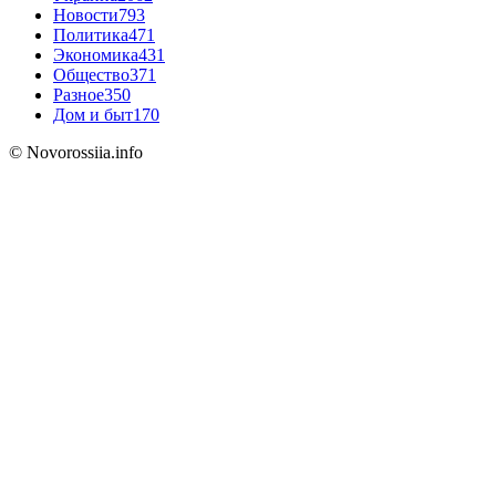
Новости
793
Политика
471
Экономика
431
Общество
371
Разное
350
Дом и быт
170
© Novorossiia.info