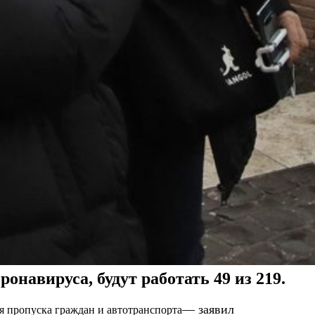
навируса, будут работать 49 из 219.
— заявил
ля пропуска граждан и автотранспорта