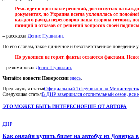
Речь идет о протоколе решений, достигнутых на каждо
документах, но Украина всегда уклонялась от подобной 
каждого раунда переговоров наша сторона готовит, п
позиций и отказов от решений вопросов своей подпис
– рассказал
Денис Пушилин.
По его словам, такое циничное и безответственное поведение 
Но рукописи не горят, факты остаются фактами. Неко
– резюмировал
Денис Пушилин.
Читайте новости Новороссии
здесь
.
Предыдущая статья
Официальный Telegram-канал Министерства
Следующая статья
В ДНР завершился отопительный сезон, все 
ЭТО МОЖЕТ БЫТЬ ИНТЕРЕСНО
ЕЩЕ ОТ АВТОРА
ДНР
Как онлайн купить билет на автобус из Донецка 