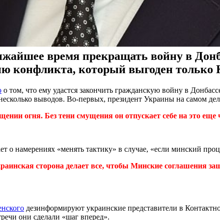
ижайшее время прекращать войну в Донб
ю конфликта, который выгоден только 
о
о том, что ему удастся закончить гражданскую войну в Донбассе
несколько выводов. Во-первых, президент Украины на самом дел
щении огня. Без тени смущения он отпускает себе на это еще
т о намерениях «менять тактику» в случае, «если минский проце
краинская сторона делает все, чтобы Минские соглашения заш
енского
дезинформируют украинские представители в Контактно
тречи они сделали «шаг вперед».