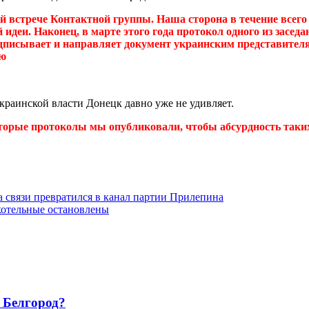
й встрече Контактной группы. Наша сторона в течение всего
идеи. Наконец, в марте этого года протокол одного из заседа
одписывает и направляет документ украинским представителям
ью
украинской власти Донецк давно уже не удивляет.
торые протоколы мы опубликовали, чтобы абсурдность таких 
 связи превратился в канал партии Прилепина
котельные остановлены
в Белгород?