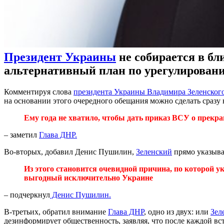
Президент Украины
не собирается в бл
альтернативный план по урегулировани
Комментируя слова
президента Украины Владимира Зеленског
на основании этого очередного обещания можно сделать сразу 
Ему года не хватило, чтобы дать приказ ВСУ о прекра
– заметил
Глава ДНР.
Во-вторых, добавил Денис Пушилин,
Зеленский
прямо указывае
Из этого становится очевидной причина, по которой у
выгодный исключительно Украине
– подчеркнул
Денис Пушилин.
В-третьих, обратил внимание
Глава ДНР
, одно из двух: или
Зел
дезинформирует общественность, заявляя, что после каждой вс