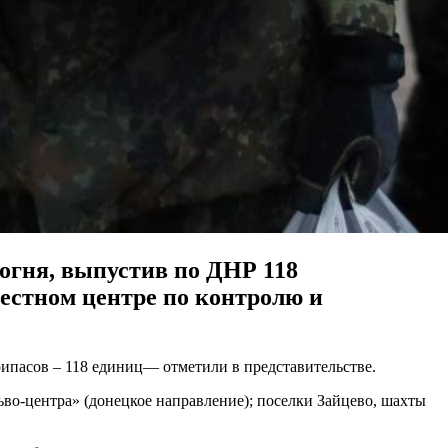
огня, выпустив по ДНР 118
местном центре по контролю и
ипасов – 118 единиц— отметили в представительстве.
ьво-центра» (донецкое направление); поселки Зайцево, шахты