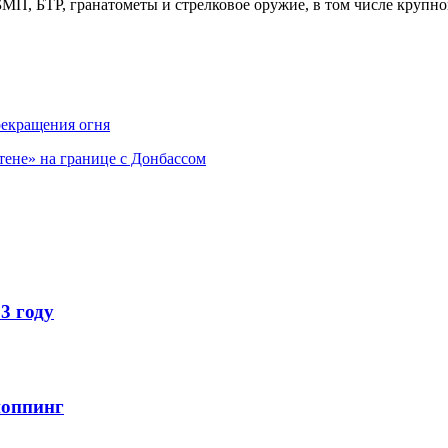
МП, БТР, гранатометы и стрелковое оружие, в том числе крупно
рекращения огня
тене» на границе c Донбассом
3 году
шоппинг