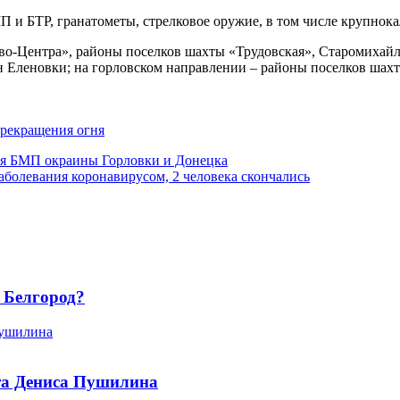
и БТР, гранатометы, стрелковое оружие, в том числе крупнока
о-Центра», районы поселков шахты «Трудовская», Старомихайло
н Еленовки; на горловском направлении – районы поселков шахт
прекращения огня
ия БМП окраины Горловки и Донецка
аболевания коронавирусом, 2 человека скончались
в Белгород?
та Дениса Пушилина