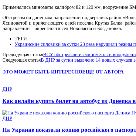
Применялись минометы калибром 82 и 120 мм, вооружение БМП 
Обстрелам на донецком направлении подверглись район «Вольв
Ясиноватой и прилегающего к ней поселка Крутая Балка, райо
направлении – окрестности сел Новоласпа и Богдановка.
ТЕГИ
Украинские силовики за сутки 23 раза нарушили режим 
Предыдущая статья
ВСУ обстреляли из минометов и вооружен
Следующая статья
В ДНР за сутки выявлено 14 новых случаев з
ЭТО МОЖЕТ БЫТЬ ИНТЕРЕСНО
ЕЩЕ ОТ АВТОРА
ДНР
Как онлайн купить билет на автобус из Донецка 
ДНР
На Украине показали копию российского паспор