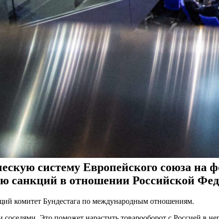
ческую систему Европейского союза на ф
ию санкций в отношении Российской Фед
ющий комитет Бундестага по международным отношениям.
и соседями. Это поможет нарастить товарооборот с Россией в не