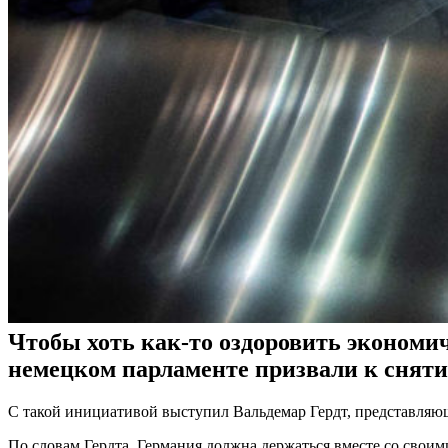
Чтобы хоть как-то оздоровить экономи
немецком парламенте призвали к снят
С такой инициативой выступил Вальдемар Гердт, представля
По словам Гердта, Германия должна держаться вместе со своим