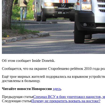
Об этом сообщает Inside Donetsk.
Сообщается, что на окраине Старобешево ребёнок 2010 года ро
Ещё трое мирных жителей подорвались на взрывном устройств
доставлены в больницу.
Читайте новости Новороссии
здесь
.
Предыдущая статья
Спецназ ВСУ в бою уничтожил нацистов, м
Следующая статья
Почему не прекратить воевать на востоке?