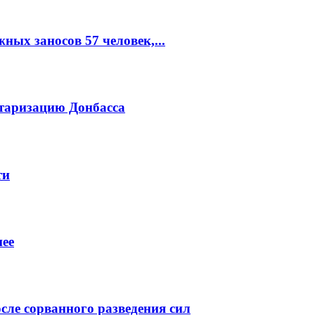
ых заносов 57 человек,...
итаризацию Донбасса
ти
нее
сле сорванного разведения сил