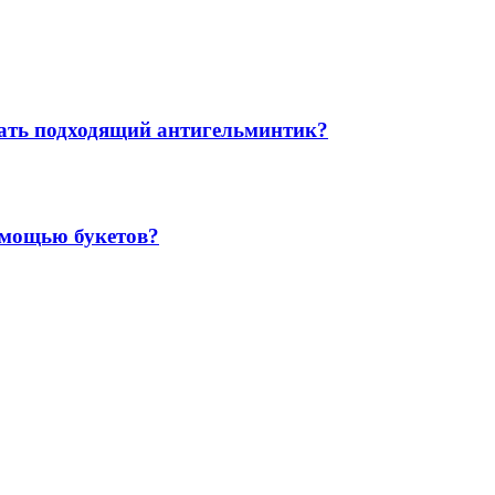
рать подходящий антигельминтик?
омощью букетов?