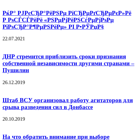
РќР° РЈРєСЂР°РёРЅРµ РїСЂРµРґСЂРµРєР»Рё
Р РѕСЃСЃРёРё «РЅРµРјРёРЅСѓРµРјРѕРµ
РїРѕСЂР°Р¶РµРЅРёРµ» РІ Р•РЎРџР§
22.07.2021
ДНР стремится приблизить сроки признания
собственной независимости другими странами –
Пушилин
26.12.2019
Штаб ВСУ организовал работу агитаторов для
срыва разведения сил в Донбассе
20.10.2019
На что обратить внимание при выборе