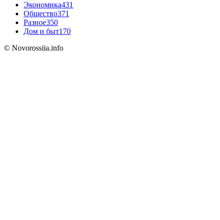
Экономика
431
Общество
371
Разное
350
Дом и быт
170
© Novorossiia.info