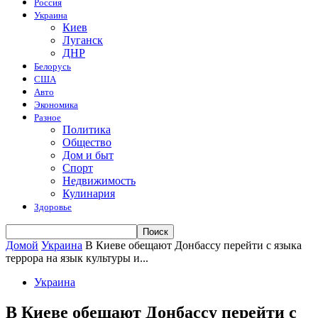
Россия
Украина
Киев
Луганск
ДНР
Белорусь
США
Авто
Экономика
Разное
Политика
Общество
Дом и быт
Спорт
Недвижимость
Кулинария
Здоровье
Домой
Украина
В Киеве обещают Донбассу перейти с языка
террора на язык культуры и...
Украина
В Киеве обещают Донбассу перейти с