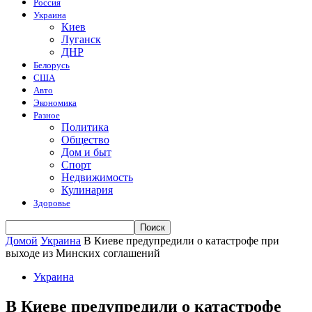
Россия
Украина
Киев
Луганск
ДНР
Белорусь
США
Авто
Экономика
Разное
Политика
Общество
Дом и быт
Спорт
Недвижимость
Кулинария
Здоровье
Домой
Украина
В Киеве предупредили о катастрофе при
выходе из Минских соглашений
Украина
В Киеве предупредили о катастрофе