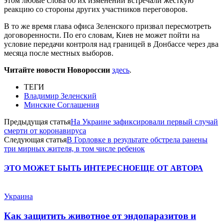
этом любые слова об их изменении встречали жесткую
реакцию со стороны других участников переговоров.
В то же время глава офиса Зеленского призвал пересмотреть
договоренности. По его словам, Киев не может пойти на
условие передачи контроля над границей в Донбассе через два
месяца после местных выборов.
Читайте новости Новороссии
здесь
.
ТЕГИ
Владимир Зеленский
Минские Соглашения
Предыдущая статья
На Украине зафиксировали первый случай
смерти от коронавируса
Следующая статья
В Горловке в результате обстрела ранены
три мирных жителя, в том числе ребенок
ЭТО МОЖЕТ БЫТЬ ИНТЕРЕСНО
ЕЩЕ ОТ АВТОРА
Украина
Как защитить животное от эндопаразитов и