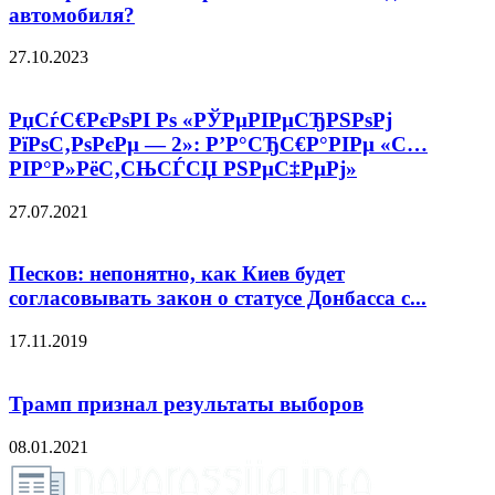
автомобиля?
27.10.2023
РџСѓС€РєРѕРІ Рѕ «РЎРµРІРµСЂРЅРѕРј
РїРѕС‚РѕРєРµ — 2»: Р’Р°СЂС€Р°РІРµ «С…
РІР°Р»РёС‚СЊСЃСЏ РЅРµС‡РµРј»
27.07.2021
Песков: непонятно, как Киев будет
согласовывать закон о статусе Донбасса с...
17.11.2019
Трамп признал результаты выборов
08.01.2021