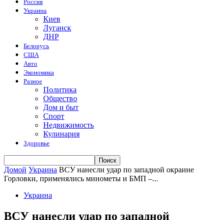
Россия
Украина
Киев
Луганск
ДНР
Белорусь
США
Авто
Экономика
Разное
Политика
Общество
Дом и быт
Спорт
Недвижимость
Кулинария
Здоровье
Домой
Украина
ВСУ нанесли удар по западной окраине
Горловки, применялись минометы и БМП –...
Украина
ВСУ нанесли удар по западной