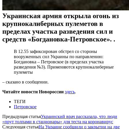
Украинская армия открыла огонь из
крупнокалиберных пулеметов в
пределах участка разведения сил и
средств «Богдановка-Петровское». .
В 12.55 зафиксирован обстрел со стороны
вооруженных сил Украины по направлению:
Богдановка – Петровское (в пределах участка
разведения №3). Применяются крупнокалиберные
пулеметы
– сказано в сообщении.
Читайте новости Новороссии
здесь
.
ТЕГИ
Петровское
Предыдущая статья
Украинский врач рассказала, что люди
«прут толпами в стационары» для теста на коронавирус
Следующая статья
На Украине сообщили о закрытии на две