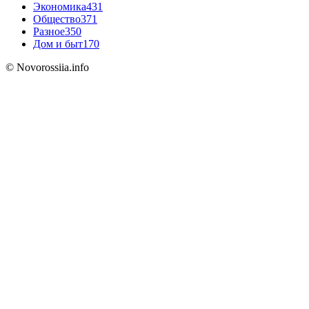
Экономика
431
Общество
371
Разное
350
Дом и быт
170
© Novorossiia.info