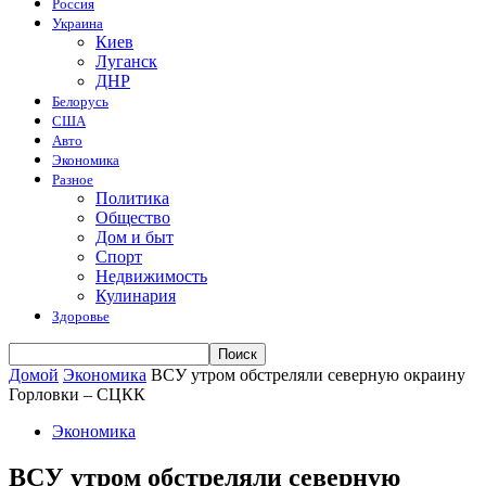
Россия
Украина
Киев
Луганск
ДНР
Белорусь
США
Авто
Экономика
Разное
Политика
Общество
Дом и быт
Спорт
Недвижимость
Кулинария
Здоровье
Домой
Экономика
ВСУ утром обстреляли северную окраину
Горловки – СЦКК
Экономика
ВСУ утром обстреляли северную