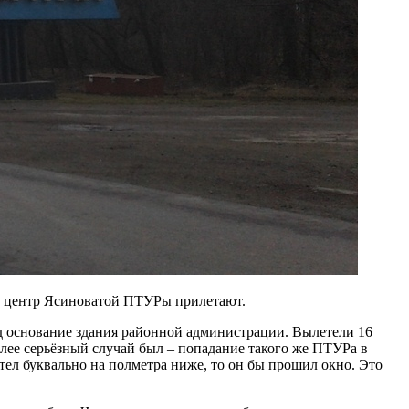
е в центр Ясиноватой ПТУРы прилетают.
од основание здания районной администрации. Вылетели 16
более серьёзный случай был – попадание такого же ПТУРа в
тел буквально на полметра ниже, то он бы прошил окно. Это