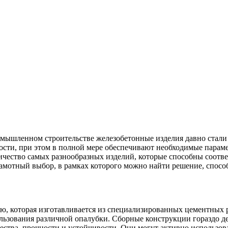
мышленном строительстве железобетонные изделия давно стал
ти, при этом в полной мере обеспечивают необходимые параме
ичество самых разнообразных изделий, которые способны соот
грамотный выбор, в рамках которого можно найти решение, спос
ию, которая изготавливается из специализированных цементных
ользования различной опалубки. Сборные конструкции гораздо 
чества, прочности и устойчивости. Они могут активно использо