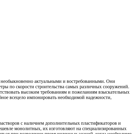
и необыкновенно актуальными и востребованными.
Они
тры по скорости строительства самых различных сооружений.
ветствовать высоким требованиям и пожеланиям взыскательных
обное всецело импонировать необходимой надежности,
 растворов с наличием дополнительных пластификаторов и
дешевле монолитных, их изготовляют на специализированных
ваться при возведении промышленных зданий, когда необходимо