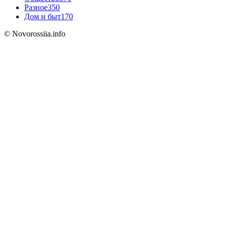
Разное
350
Дом и быт
170
© Novorossiia.info