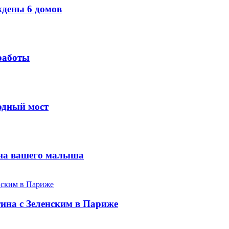
ждены 6 домов
работы
одный мост
 сна вашего малыша
ина с Зеленским в Париже