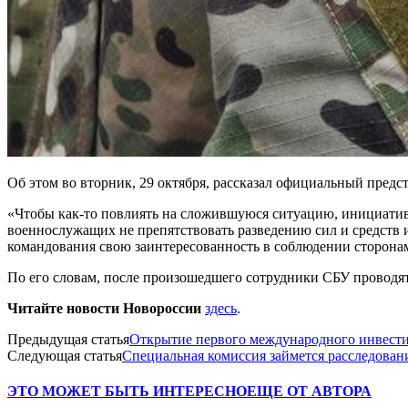
Об этом во вторник, 29 октября, рассказал официальный пред
«Чтобы как-то повлиять на сложившуюся ситуацию, инициатив
военнослужащих не препятствовать разведению сил и средств и
командования свою заинтересованность в соблюдении сторона
По его словам, после произошедшего сотрудники СБУ провод
Читайте новости Новороссии
здесь
.
Предыдущая статья
Открытие первого международного инвест
Следующая статья
Специальная комиссия займется расследован
ЭТО МОЖЕТ БЫТЬ ИНТЕРЕСНО
ЕЩЕ ОТ АВТОРА