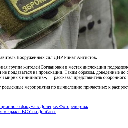
ставитель Вооруженных сил ДНР Ринат Айгистов.
ная группа жителей Богдановки в местах дислокации подразде
 не поддаваться на провокации. Таким образом, доведенные до 
ми мирных инициатив», — рассказал представитель оборонного 
ят розыскные мероприятия по вычислению причастных к распро
иционного форума в Донецке. Фоторепортаж
ием краж в ВСУ на Донбассе