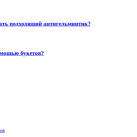
рать подходящий антигельминтик?
омощью букетов?