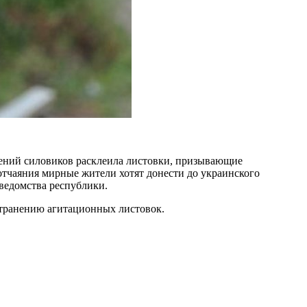
лений силовиков расклеила листовки, призывающие
отчаяния мирные жители хотят донести до украинского
ведомства республики.
странению агитационных листовок.