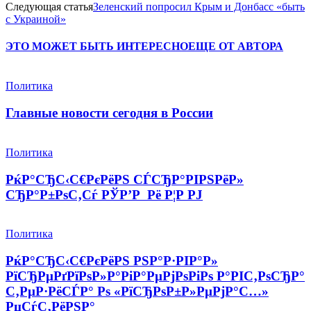
Следующая статья
Зеленский попросил Крым и Донбасс «быть
с Украиной»
ЭТО МОЖЕТ БЫТЬ ИНТЕРЕСНО
ЕЩЕ ОТ АВТОРА
Политика
Главные новости сегодня в России
Политика
РќР°СЂС‹С€РєРёРЅ СЃСЂР°РІРЅРёР»
СЂР°Р±РѕС‚Сѓ РЎР’Р Рё Р¦Р РЈ
Политика
РќР°СЂС‹С€РєРёРЅ РЅР°Р·РІР°Р»
РїСЂРµРґРїРѕР»Р°РіР°РµРјРѕРіРѕ Р°РІС‚РѕСЂР°
С‚РµР·РёСЃР° Рѕ «РїСЂРѕР±Р»РµРјР°С…»
РџСѓС‚РёРЅР°