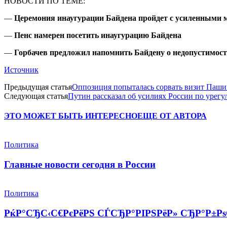
НОВОСТИ ПО ТЕМЕ:
—
Церемония инаугурации Байдена пройдет с усиленными 
—
Пенс намерен посетить инаугурацию Байдена
—
Горбачев предложил напомнить Байдену о недопустимос
Источник
Предыдущая статья
Оппозиция попыталась сорвать визит Паши
Следующая статья
Путин рассказал об усилиях России по урег
ЭТО МОЖЕТ БЫТЬ ИНТЕРЕСНО
ЕЩЕ ОТ АВТОРА
Политика
Главные новости сегодня в России
Политика
РќР°СЂС‹С€РєРёРЅ СЃСЂР°РІРЅРёР» СЂР°Р±РѕС