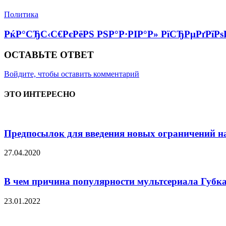
Политика
РќР°СЂС‹С€РєРёРЅ РЅР°Р·РІР°Р» РїСЂРµРґРїРѕ
ОСТАВЬТЕ ОТВЕТ
Войдите, чтобы оставить комментарий
ЭТО ИНТЕРЕСНО
Предпосылок для введения новых ограничений на
27.04.2020
В чем причина популярности мультсериала Губк
23.01.2022