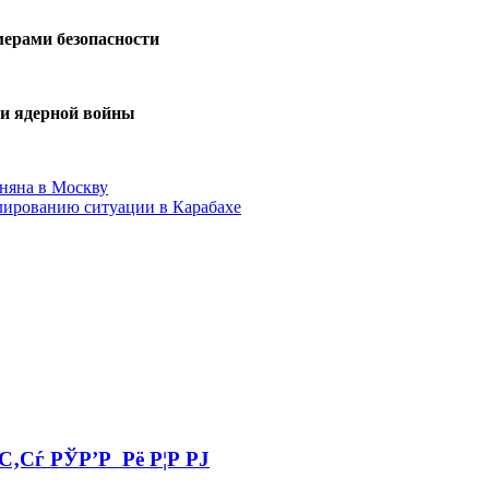
мерами безопасности
ти ядерной войны
няна в Москву
улированию ситуации в Карабахе
‚Сѓ РЎР’Р Рё Р¦Р РЈ