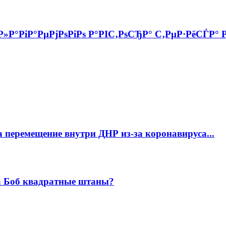
Р»Р°РіР°РµРјРѕРіРѕ Р°РІС‚РѕСЂР° С‚РµР·РёСЃР°
 перемещение внутри ДНР из-за коронавируса...
а Боб квадратные штаны?