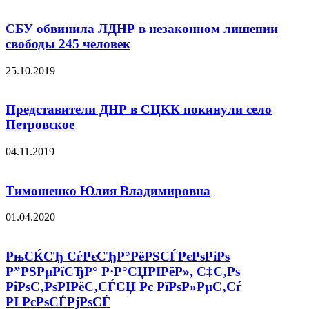
СБУ обвинила ЛДНР в незаконном лишении
свободы 245 человек
25.10.2019
Представители ДНР в СЦКК покинули село
Петровское
04.11.2019
Тимошенко Юлия Владимировна
01.04.2020
РњСЌСЂ СѓРєСЂР°РёРЅСЃРєРѕРіРѕ
Р”РЅРµРїСЂР° Р·Р°СЏРІРёР», С‡С‚Рѕ
РіРѕС‚РѕРІРёС‚СЃСЏ Рє РїРѕР»РµС‚Сѓ
РІ РєРѕСЃРјРѕСЃ