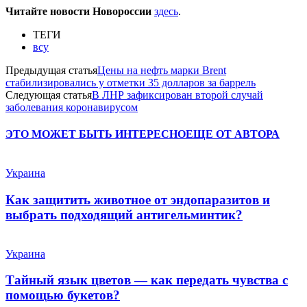
Читайте новости Новороссии
здесь
.
ТЕГИ
всу
Предыдущая статья
Цены на нефть марки Brent
стабилизировались у отметки 35 долларов за баррель
Следующая статья
В ЛНР зафиксирован второй случай
заболевания коронавирусом
ЭТО МОЖЕТ БЫТЬ ИНТЕРЕСНО
ЕЩЕ ОТ АВТОРА
Украина
Как защитить животное от эндопаразитов и
выбрать подходящий антигельминтик?
Украина
Тайный язык цветов — как передать чувства с
помощью букетов?