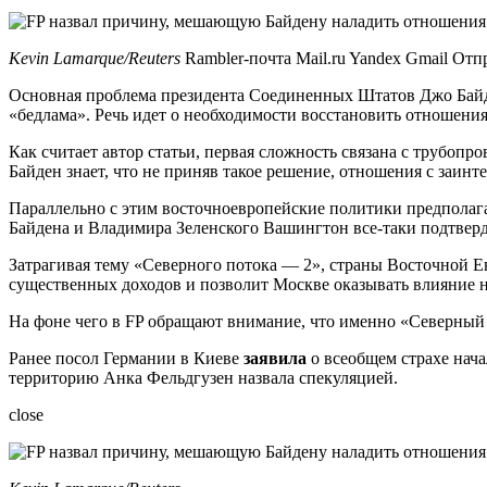
Kevin Lamarque/Reuters
Rambler-почта Mail.ru Yandex Gmail От
Основная проблема президента Соединенных Штатов Джо Байден
«бедлама». Речь идет о необходимости восстановить отношени
Как считает автор статьи, первая сложность связана с трубопро
Байден знает, что не приняв такое решение, отношения с заин
Параллельно с этим восточноевропейские политики предполагаю
Байдена и Владимира Зеленского Вашингтон все-таки подтвер
Затрагивая тему «Северного потока — 2», страны Восточной Е
существенных доходов и позволит Москве оказывать влияние н
На фоне чего в FP обращают внимание, что именно «Северны
Ранее посол Германии в Киеве
заявила
о всеобщем страхе нача
территорию Анка Фельдгузен назвала спекуляцией.
close