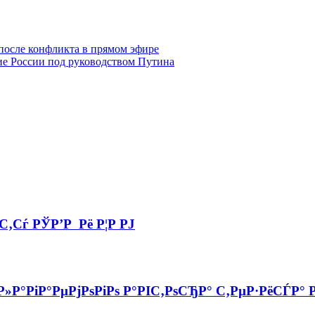
 после конфликта в прямом эфире
тие России под руководством Путина
‚Сѓ РЎР’Р Рё Р¦Р РЈ
Р»Р°РіР°РµРјРѕРіРѕ Р°РІС‚РѕСЂР° С‚РµР·РёСЃР°