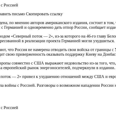
править письмо Скопировать ссылку
а, по мнению авторов американского издания, состоит в том, ч
я с Германией и одновременно дать отпор России, сообщает изд
водом «Северный поток — 2», из-за которого на 46-го главу Бело
тересованной в реализации проекта Германией могли ухудшиться.
т, что Россия не намерена отводить свои войска от границы с 
дит свою приверженность оказывать поддержку Киеву на Донбас
вропы совместно с США выражают недовольство из-за того, что,
а европейский рынок энергоносителей, подчеркнули в издании.
й поток — 2» привел к ухудшению отношений между США и евр
ла войны с Россией. Разговоры о возможном нападении России н