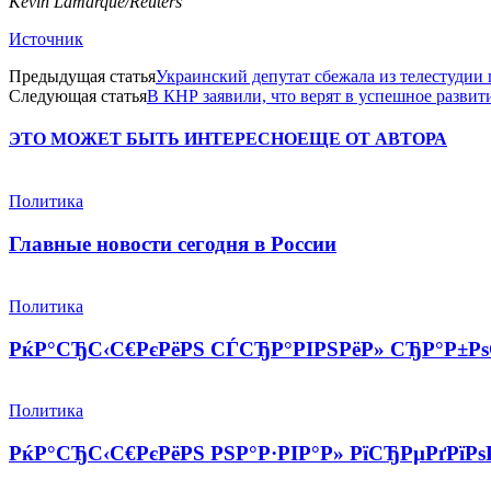
Kevin Lamarque/Reuters
Источник
Предыдущая статья
Украинский депутат сбежала из телестудии
Следующая статья
В КНР заявили, что верят в успешное разви
ЭТО МОЖЕТ БЫТЬ ИНТЕРЕСНО
ЕЩЕ ОТ АВТОРА
Политика
Главные новости сегодня в России
Политика
РќР°СЂС‹С€РєРёРЅ СЃСЂР°РІРЅРёР» СЂР°Р±РѕС
Политика
РќР°СЂС‹С€РєРёРЅ РЅР°Р·РІР°Р» РїСЂРµРґРїРѕ