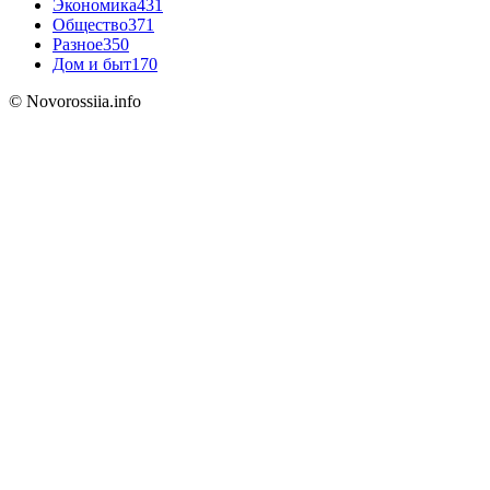
Экономика
431
Общество
371
Разное
350
Дом и быт
170
© Novorossiia.info