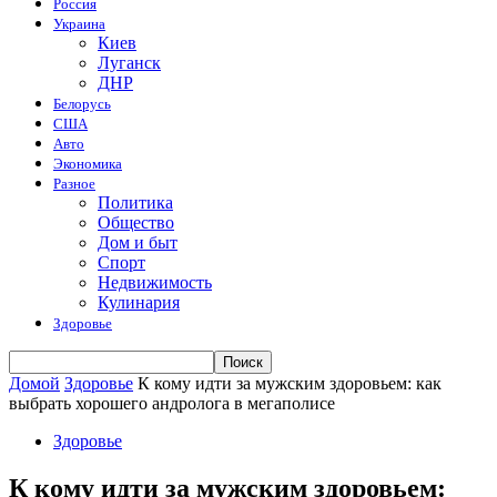
Россия
Украина
Киев
Луганск
ДНР
Белорусь
США
Авто
Экономика
Разное
Политика
Общество
Дом и быт
Спорт
Недвижимость
Кулинария
Здоровье
Домой
Здоровье
К кому идти за мужским здоровьем: как
выбрать хорошего андролога в мегаполисе
Здоровье
К кому идти за мужским здоровьем: