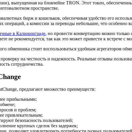
оин), выпущенная на блокчейне TRON. Этот токен, обеспеченны
иптовалютном пространстве.
лютных бирж и кошельков, обеспечивая удобство его использов
ых операций, а комиссии за переводы небольшие, что особенно 
личные в Калининграде
, но провести конвертацию можно только
те не рекомендуется, так как это может привести к встрече с м
го обменника стоит воспользоваться удобным агрегатором обме
 проверку на честность и надежность. Реальные отзывы пользов
ость сотрудничества.
Change
tChange, предлагают множество преимуществ:
лее прибыльными;
обмене;
просов и проблем;
лее привлекательным;
ируют безопасность пользователей;
лнение крупных сделок без задержек;
ции, позволяет удовлетворить потребности разных пользователей