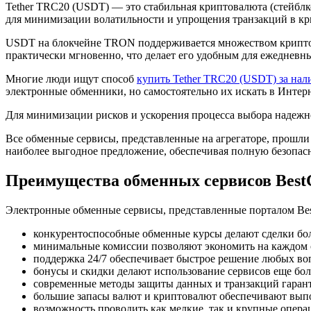
Tether TRC20 (USDT) — это стабильная криптовалюта (стейблк
для минимизации волатильности и упрощения транзакций в кр
USDT на блокчейне TRON поддерживается множеством криптова
практически мгновенно, что делает его удобным для ежедневн
Многие люди ищут способ
купить Tether TRC20 (USDT) за на
электронные обменники, но самостоятельно их искать в Интерне
Для минимизации рисков и ускорения процесса выбора надежно
Все обменные сервисы, представленные на агрегаторе, прошли
наиболее выгодное предложение, обеспечивая полную безопасн
Преимущества обменных сервисов Best
Электронные обменные сервисы, представленные порталом Bes
конкурентоспособные обменные курсы делают сделки бо
минимальные комиссии позволяют экономить на каждом 
поддержка 24/7 обеспечивает быстрое решение любых во
бонусы и скидки делают использование сервисов еще бо
современные методы защиты данных и транзакций гарант
большие запасы валют и криптовалют обеспечивают выпо
возможность проводить как мелкие, так и крупные опера