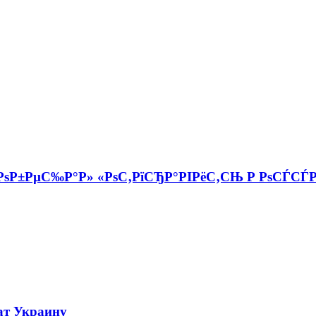
ѕР±РµС‰Р°Р» «РѕС‚РїСЂР°РІРёС‚СЊ Р РѕСЃСЃРё
ат Украину