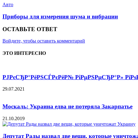
Авто
Приборы для измерения шума и вибрации
ОСТАВЬТЕ ОТВЕТ
Войдите, чтобы оставить комментарий
ЭТО ИНТЕРЕСНО
РЈРєСЂР°РёРЅСЃРєРёР№ РіРµРЅРµСЂР°Р» РїРѕР
29.07.2021
Москаль: Украина едва не потеряла Закарпатье
21.10.2019
Депутат Рады назвал две вещи, которые уничтож