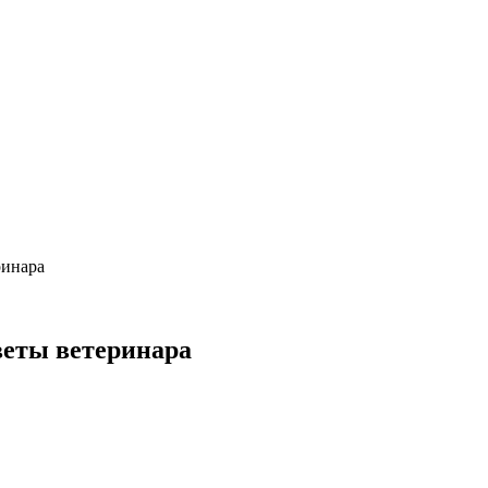
ринара
веты ветеринара