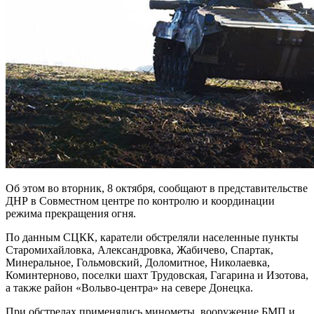
Об этом во вторник, 8 октября, сообщают в представительстве
ДНР в Совместном центре по контролю и координации
режима прекращения огня.
По данным СЦКК, каратели обстреляли населенные пункты
Старомихайловка, Александровка, Жабичево, Спартак,
Минеральное, Гольмовский, Доломитное, Николаевка,
Коминтерново, поселки шахт Трудовская, Гагарина и Изотова,
а также район «Вольво-центра» на севере Донецка.
При обстрелах применялись минометы, вооружение БМП и