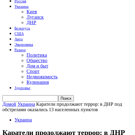
Россия
Украина
Киев
Луганск
ДНР
Белорусь
США
Авто
Экономика
Разное
Политика
Общество
Дом и быт
Спорт
Недвижимость
Кулинария
Здоровье
Домой
Украина
Каратели продолжают террор: в ДНР под
обстрелами оказались 13 населенных пунктов
Украина
Каратели продолжают террор: в ДНР