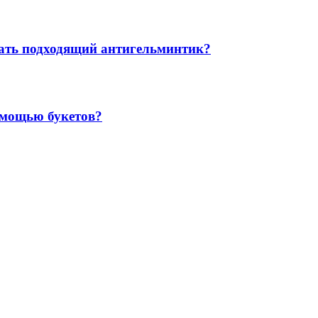
рать подходящий антигельминтик?
омощью букетов?