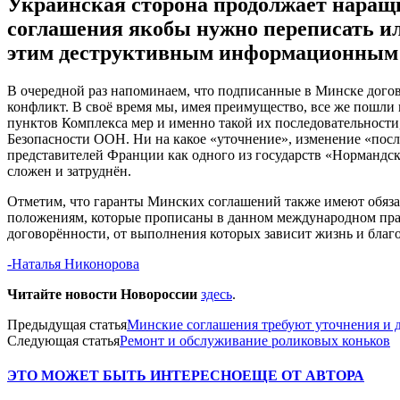
Украинская сторона продолжает наращи
соглашения якобы нужно переписать ил
этим деструктивным информационным п
В очередной раз напоминаем, что подписанные в Минске дого
конфликт. В своё время мы, имея преимущество, все же пошли
пунктов Комплекса мер и именно такой их последовательности
Безопасности ООН. Ни на какое «уточнение», изменение «посл
представителей Франции как одного из государств «Нормандско
сложен и затруднён.
Отметим, что гаранты Минских соглашений также имеют обяза
положениям, которые прописаны в данном международном право
договорённости, от выполнения которых зависит жизнь и бла
-Наталья Никонорова
Читайте новости Новороссии
здесь
.
Предыдущая статья
Минские соглашения требуют уточнения и 
Следующая статья
Ремонт и обслуживание роликовых коньков
ЭТО МОЖЕТ БЫТЬ ИНТЕРЕСНО
ЕЩЕ ОТ АВТОРА