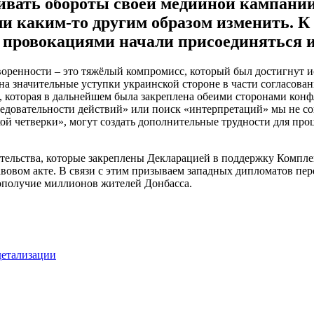
вать обороты своей медийной кампании 
и каким-то другим образом изменить. К
ровокациями начали присоединяться и 
воренности – это тяжёлый компромисс, который был достигнут 
 на значительные уступки украинской стороне в части согласов
, которая в дальнейшем была закреплена обеими сторонами конф
едовательности действий» или поиск «интерпретаций» мы не сог
й четверки», могут создать дополнительные трудности для проц
тельства, которые закреплены Декларацией в поддержку Компле
вом акте. В связи с этим призываем западных дипломатов пере
гополучие миллионов жителей Донбасса.
детализации