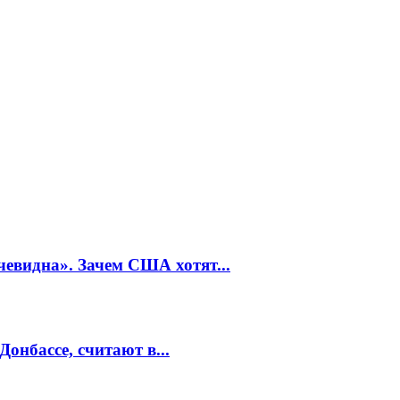
евидна». Зачем США хотят...
онбассе, считают в...