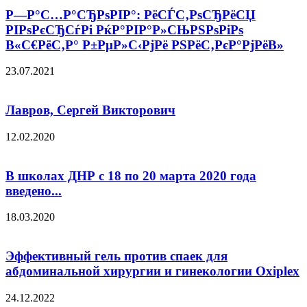
Р—Р°С…Р°СЂРѕРІР°: РёСЃС‚РѕСЂРёСЏ
РІРѕРєСЂСѓРі РќР°РІР°Р»СЊРЅРѕРіРѕ
В«С€РёС‚Р° Р±РµР»С‹РјРё РЅРёС‚РєР°РјРёВ»
23.07.2021
Лавров, Сергей Викторович
12.02.2020
В школах ДНР с 18 по 20 марта 2020 года
введено...
18.03.2020
Эффективный гель против спаек для
абдоминальной хирургии и гинекологии Oxiplex
24.12.2022