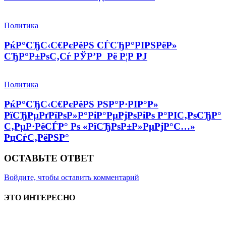
Политика
РќР°СЂС‹С€РєРёРЅ СЃСЂР°РІРЅРёР»
СЂР°Р±РѕС‚Сѓ РЎР’Р Рё Р¦Р РЈ
Политика
РќР°СЂС‹С€РєРёРЅ РЅР°Р·РІР°Р»
РїСЂРµРґРїРѕР»Р°РіР°РµРјРѕРіРѕ Р°РІС‚РѕСЂР°
С‚РµР·РёСЃР° Рѕ «РїСЂРѕР±Р»РµРјР°С…»
РџСѓС‚РёРЅР°
ОСТАВЬТЕ ОТВЕТ
Войдите, чтобы оставить комментарий
ЭТО ИНТЕРЕСНО