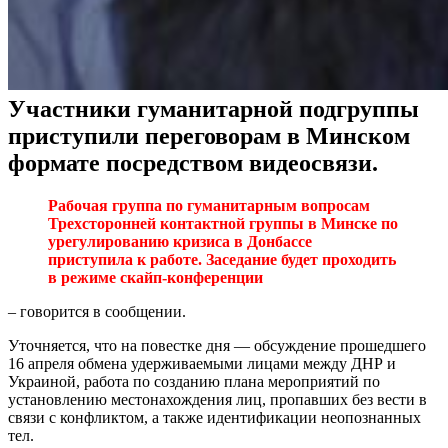
Участники гуманитарной подгруппы
приступили переговорам в Минском
формате посредством видеосвязи.
Рабочая группа по гуманитарным вопросам
Трехсторонней контактной группы в Минске по
урегулированию кризиса в Донбассе
приступила к работе. Заседание будет проходить
в режиме скайп-конференции
– говорится в сообщении.
Уточняется, что на повестке дня — обсуждение прошедшего
16 апреля обмена удерживаемыми лицами между ДНР и
Украиной, работа по созданию плана мероприятий по
установлению местонахождения лиц, пропавших без вести в
связи с конфликтом, а также идентификации неопознанных
тел.