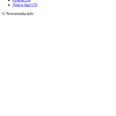
Разное
350
Дом и быт
170
© Novorossiia.info