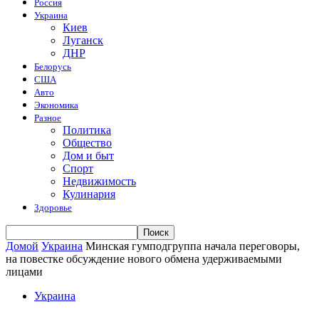
Россия
Украина
Киев
Луганск
ДНР
Белорусь
США
Авто
Экономика
Разное
Политика
Общество
Дом и быт
Спорт
Недвижимость
Кулинария
Здоровье
Домой
Украина
Минская гумподгруппа начала переговоры,
на повестке обсуждение нового обмена удерживаемыми
лицами
Украина